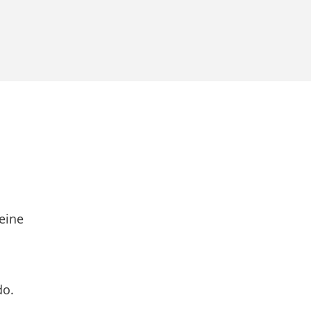
eine
do.