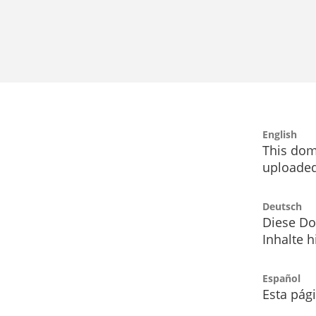
English
This dom
uploaded
Deutsch
Diese Do
Inhalte h
Español
Esta pág